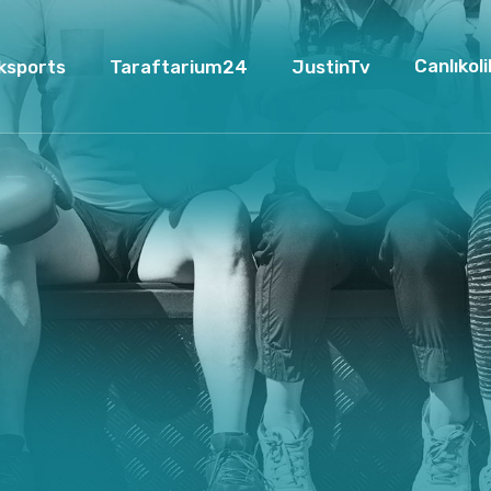
Canlıkoli
ksports
Taraftarium24
JustinTv