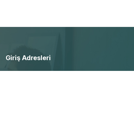
Giriş Adresleri
- Ücretsiz Canlı Maç Yayınları
- Selçuksports Giriş
- Taraftarium24 Giriş
- Beinsports Giriş
- Justintv Giiriş