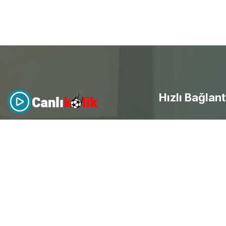
Hızlı Bağlant
- Canlı Maç izle
Canlıkolik
, futbol heyecanını
evinize getirdi! Kesintisiz HD
canlı
- Selçuksports
maç yayınları
ile her an mobil
- Taraftarium24
erişim sağla ve spor keyfini
doyasıya yaşayarak ücretsiz
canlı
- Beinsports
maç izle
.
- Justintv