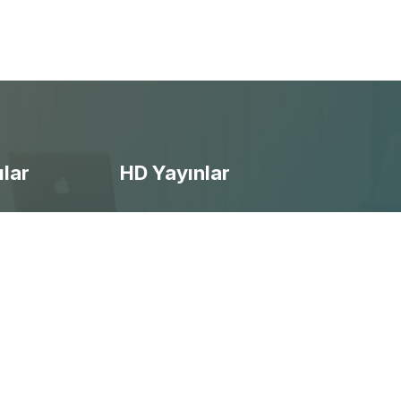
ılar
HD Yayınlar
- Ücretsiz Canlı Maç izle
- Selçuksports izle
- Taraftarium24 izle
- Beinsports izle
- Justintv izle