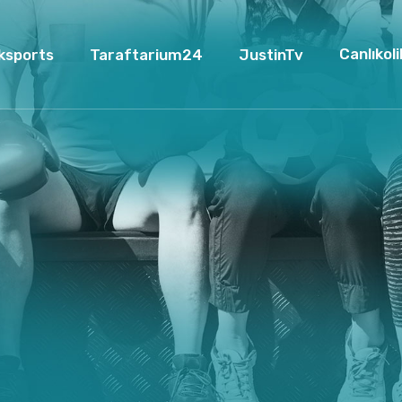
Canlıkoli
ksports
Taraftarium24
JustinTv