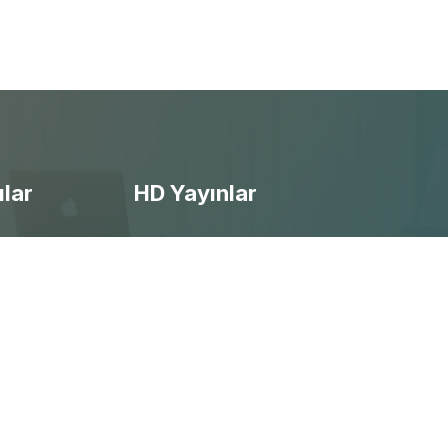
ılar
HD Yayınlar
- Ücretsiz Canlı Maç izle
- Selçuksports izle
- Taraftarium24 izle
- Beinsports izle
- Justintv izle