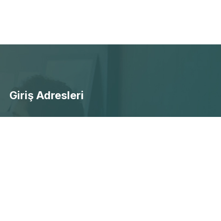
Giriş Adresleri
- Ücretsiz Canlı Maç Yayınları
- Selçuksports Giriş
- Taraftarium24 Giriş
- Beinsports Giriş
- Justintv Giiriş