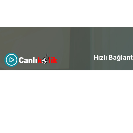
Hızlı Bağlant
- Canlı Maç izle
Canlıkolik
, futbol heyecanını
evinize getirdi! Kesintisiz HD
canlı
- Selçuksports
maç yayınları
ile her an mobil
- Taraftarium24
erişim sağla ve spor keyfini
doyasıya yaşayarak ücretsiz
canlı
- Beinsports
maç izle
.
- Justintv