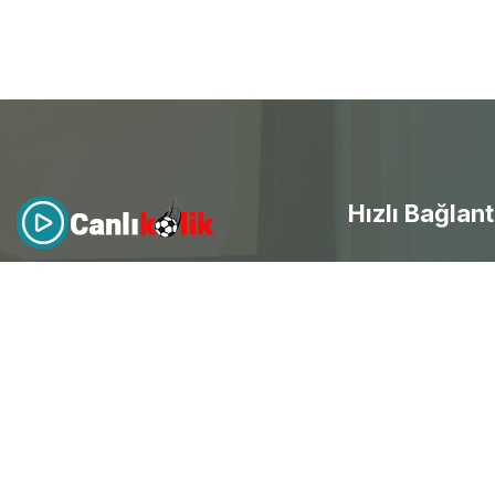
Hızlı Bağlant
- Canlı Maç izle
Canlıkolik
, futbol heyecanını
evinize getirdi! Kesintisiz HD
canlı
- Selçuksports
maç yayınları
ile her an mobil
- Taraftarium24
erişim sağla ve spor keyfini
doyasıya yaşayarak ücretsiz
canlı
- Beinsports
maç izle
.
- Justintv