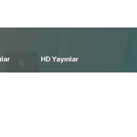
ılar
HD Yayınlar
- Ücretsiz Canlı Maç izle
- Selçuksports izle
- Taraftarium24 izle
- Beinsports izle
- Justintv izle