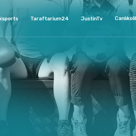
Canlıkoli
ksports
Taraftarium24
JustinTv