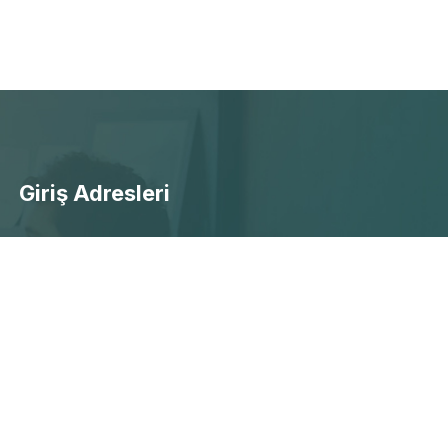
Giriş Adresleri
- Ücretsiz Canlı Maç Yayınları
- Selçuksports Giriş
- Taraftarium24 Giriş
- Beinsports Giriş
- Justintv Giiriş