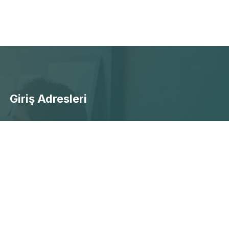
Giriş Adresleri
- Ücretsiz Canlı Maç Yayınları
- Selçuksports Giriş
- Taraftarium24 Giriş
- Beinsports Giriş
- Justintv Giiriş