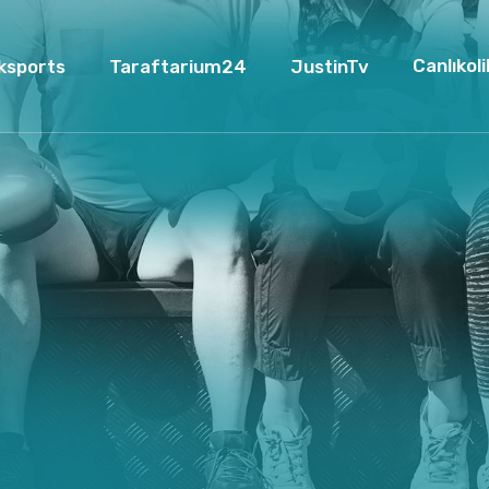
Canlıkoli
ksports
Taraftarium24
JustinTv