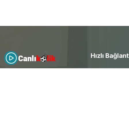
Hızlı Bağlant
- Canlı Maç izle
Canlıkolik
, futbol heyecanını
evinize getirdi! Kesintisiz HD
canlı
- Selçuksports
maç yayınları
ile her an mobil
- Taraftarium24
erişim sağla ve spor keyfini
doyasıya yaşayarak ücretsiz
canlı
- Beinsports
maç izle
.
- Justintv