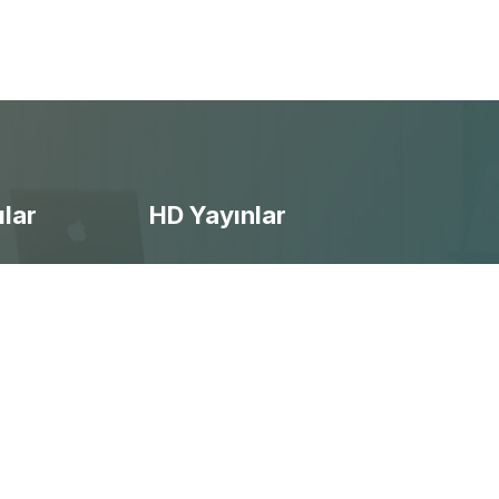
ılar
HD Yayınlar
- Ücretsiz Canlı Maç izle
- Selçuksports izle
- Taraftarium24 izle
- Beinsports izle
- Justintv izle