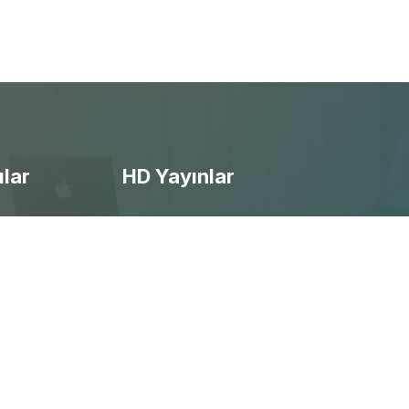
ılar
HD Yayınlar
- Ücretsiz Canlı Maç izle
- Selçuksports izle
- Taraftarium24 izle
- Beinsports izle
- Justintv izle