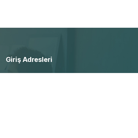
Giriş Adresleri
- Ücretsiz Canlı Maç Yayınları
- Selçuksports Giriş
- Taraftarium24 Giriş
- Beinsports Giriş
- Justintv Giiriş