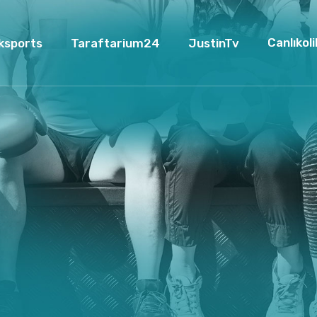
Canlıkoli
ksports
Taraftarium24
JustinTv