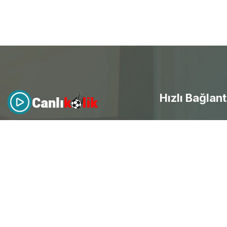
Hızlı Bağlant
- Canlı Maç izle
Canlıkolik
, futbol heyecanını
evinize getirdi! Kesintisiz HD
canlı
- Selçuksports
maç yayınları
ile her an mobil
- Taraftarium24
erişim sağla ve spor keyfini
doyasıya yaşayarak ücretsiz
canlı
- Beinsports
maç izle
.
- Justintv