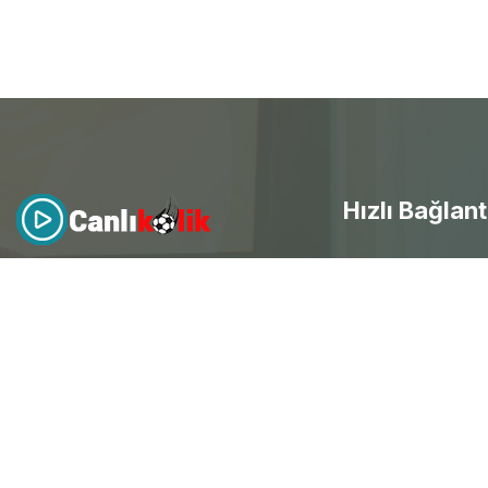
Hızlı Bağlant
- Canlı Maç izle
Canlıkolik
, futbol heyecanını
evinize getirdi! Kesintisiz HD
canlı
- Selçuksports
maç yayınları
ile her an mobil
- Taraftarium24
erişim sağla ve spor keyfini
doyasıya yaşayarak ücretsiz
canlı
- Beinsports
maç izle
.
- Justintv