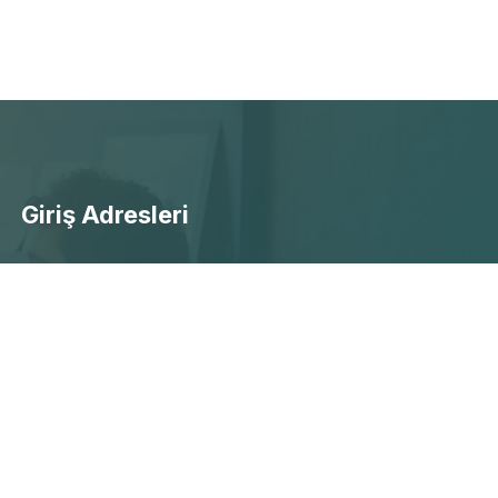
Giriş Adresleri
- Ücretsiz Canlı Maç Yayınları
- Selçuksports Giriş
- Taraftarium24 Giriş
- Beinsports Giriş
- Justintv Giiriş