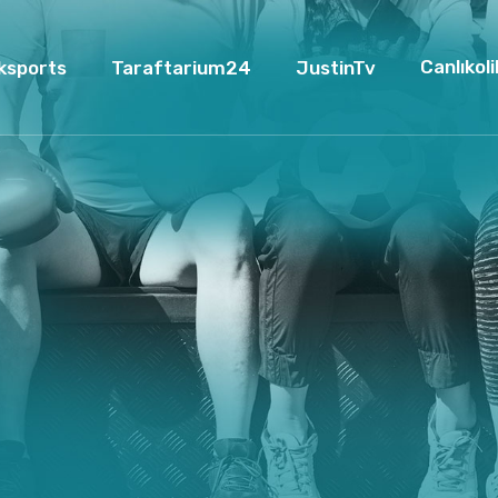
Canlıkoli
ksports
Taraftarium24
JustinTv