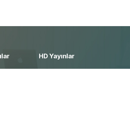
ılar
HD Yayınlar
- Ücretsiz Canlı Maç izle
- Selçuksports izle
- Taraftarium24 izle
- Beinsports izle
- Justintv izle