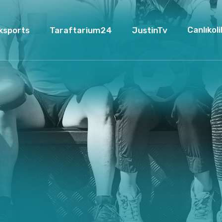
Canlıkoli
ksports
Taraftarium24
JustinTv