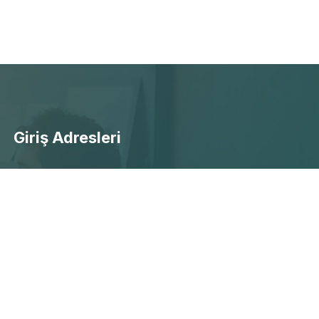
Giriş Adresleri
- Ücretsiz Canlı Maç Yayınları
- Selçuksports Giriş
- Taraftarium24 Giriş
- Beinsports Giriş
- Justintv Giiriş