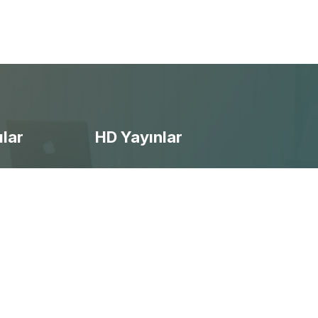
ılar
HD Yayınlar
- Ücretsiz Canlı Maç izle
- Selçuksports izle
- Taraftarium24 izle
- Beinsports izle
- Justintv izle