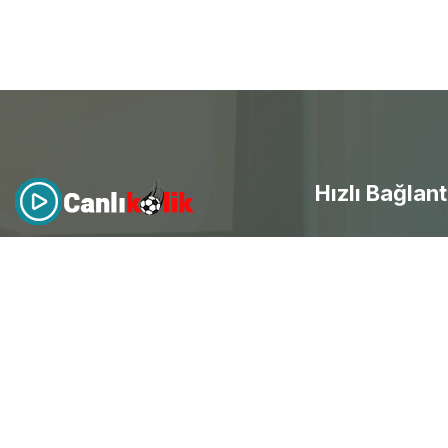
Hızlı Bağlant
- Canlı Maç izle
Canlıkolik
, futbol heyecanını
evinize getirdi! Kesintisiz HD
canlı
- Selçuksports
maç yayınları
ile her an mobil
- Taraftarium24
erişim sağla ve spor keyfini
doyasıya yaşayarak ücretsiz
canlı
- Beinsports
maç izle
.
- Justintv