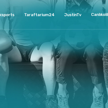
Canlıkoli
ksports
Taraftarium24
JustinTv