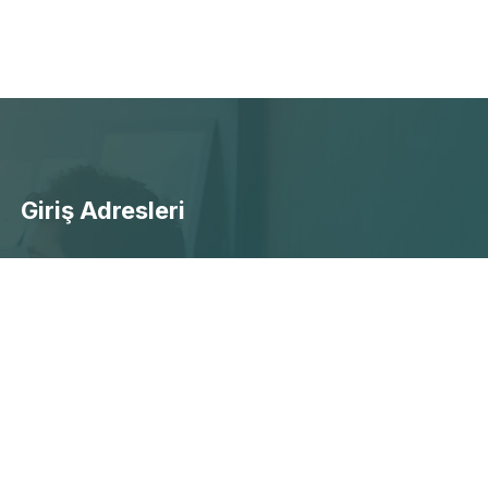
Giriş Adresleri
- Ücretsiz Canlı Maç Yayınları
- Selçuksports Giriş
- Taraftarium24 Giriş
- Beinsports Giriş
- Justintv Giiriş