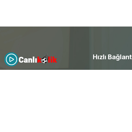
Hızlı Bağlant
- Canlı Maç izle
Canlıkolik
, futbol heyecanını
evinize getirdi! Kesintisiz HD
canlı
- Selçuksports
maç yayınları
ile her an mobil
- Taraftarium24
erişim sağla ve spor keyfini
doyasıya yaşayarak ücretsiz
canlı
- Beinsports
maç izle
.
- Justintv