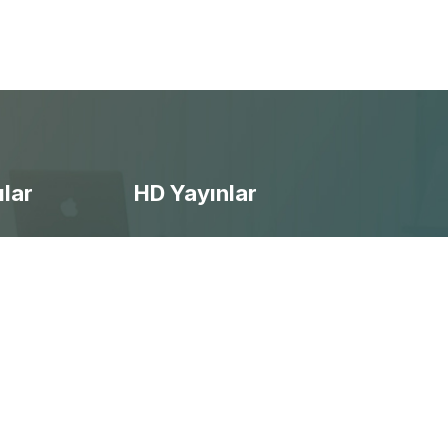
ılar
HD Yayınlar
- Ücretsiz Canlı Maç izle
- Selçuksports izle
- Taraftarium24 izle
- Beinsports izle
- Justintv izle